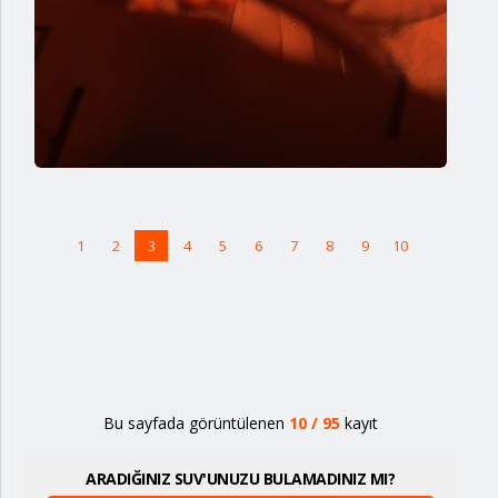
1
2
3
4
5
6
7
8
9
10
Bu sayfada görüntülenen
10
/
95
kayıt
ARADIĞINIZ SUV'UNUZU BULAMADINIZ MI?