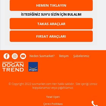
HEMEN TIKLAYIN
İSTEDİĞİNİZ SUV'U SİZİN İÇİN BULALIM
TAKAS ARAÇLAR
FIRSAT ARAÇLARI
Neden Suvmarket?
İletişim
Şubelerimiz
© Copyright 2022 suvmarket.com Her hakkı saklıdır. Site içeriği izinsiz
kopyalanamaz veya çoğaltılamaz.
Yasal Uyarı
Çerez Politikası