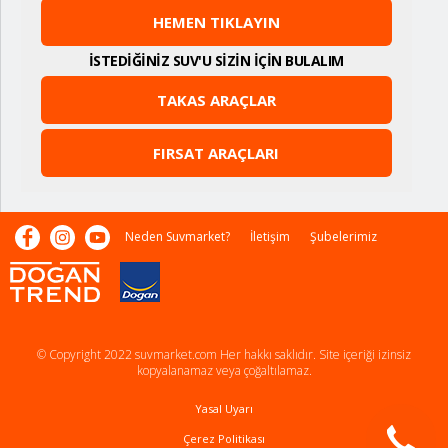
HEMEN TIKLAYIN
İSTEDİĞİNİZ SUV'U SİZİN İÇİN BULALIM
TAKAS ARAÇLAR
FIRSAT ARAÇLARI
Neden Suvmarket?
İletişim
Şubelerimiz
© Copyright 2022 suvmarket.com Her hakkı saklıdır. Site içeriği izinsiz
kopyalanamaz veya çoğaltılamaz.
Yasal Uyarı
Çerez Politikası