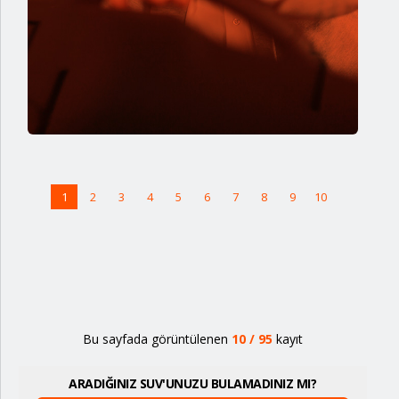
1
2
3
4
5
6
7
8
9
10
Bu sayfada görüntülenen
10
/
95
kayıt
ARADIĞINIZ SUV'UNUZU BULAMADINIZ MI?