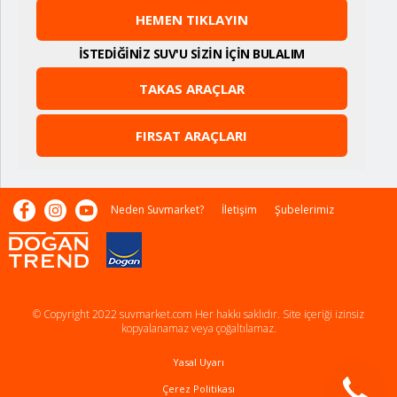
HEMEN TIKLAYIN
İSTEDİĞİNİZ SUV'U SİZİN İÇİN BULALIM
TAKAS ARAÇLAR
FIRSAT ARAÇLARI
Neden Suvmarket?
İletişim
Şubelerimiz
© Copyright 2022 suvmarket.com Her hakkı saklıdır. Site içeriği izinsiz
kopyalanamaz veya çoğaltılamaz.
Yasal Uyarı
Çerez Politikası