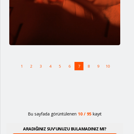
1
2
3
4
5
6
7
8
9
10
Bu sayfada görüntülenen
10
/
95
kayıt
ARADIĞINIZ SUV'UNUZU BULAMADINIZ MI?