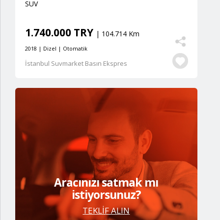
SUV
1.740.000 TRY
| 104.714 Km
2018 | Dizel | Otomatik
İstanbul Suvmarket Basın Ekspres
Aracınızı satmak mı
istiyorsunuz?
TEKLİF ALIN