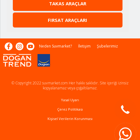
TAKAS ARAÇLAR
FIRSAT ARAÇLARI
Neden Suvmarket?
İletişim
Şubelerimiz
© Copyright 2022 suvmarket.com Her hakkı saklıdır. Site içeriği izinsiz
kopyalanamaz veya çoğaltılamaz.
Yasal Uyarı
Çerez Politikası
Kişisel Verilerin Korunması