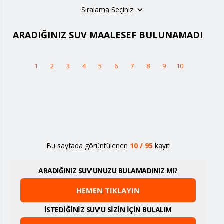
Sıralama Seçiniz
ARADIĞINIZ SUV MAALESEF BULUNAMADI
1
2
3
4
5
6
7
8
9
10
Bu sayfada görüntülenen
10
/
95
kayıt
ARADIĞINIZ SUV'UNUZU BULAMADINIZ MI?
HEMEN TIKLAYIN
İSTEDİĞİNİZ SUV'U SİZİN İÇİN BULALIM