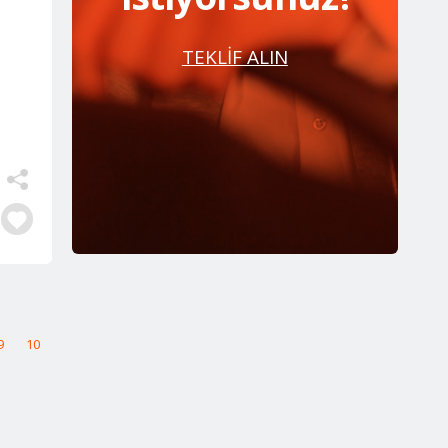
TEKLİF ALIN
9
10