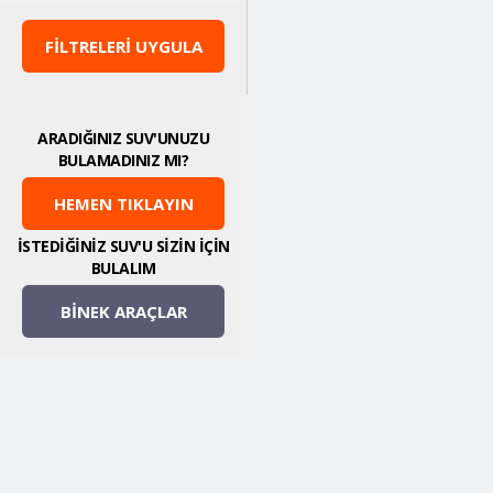
FİLTRELERİ UYGULA
ARADIĞINIZ SUV'UNUZU
BULAMADINIZ MI?
HEMEN TIKLAYIN
İSTEDİĞİNİZ SUV'U SİZİN İÇİN
BULALIM
BİNEK ARAÇLAR
Al
Sat
Neden Suvmarket?