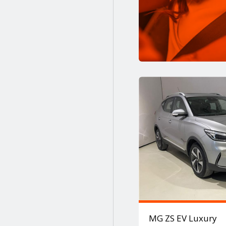
Sarı
Sarı (günes)/sıyah (kozmık)
Siyah
Siyah gri
Turuncu
Turuncu-siyah
Yeşil
MG ZS EV Luxury