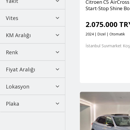
Yakıt
Min
Max
Citroen C5 AirCross
Start-Stop Shine B
Vites
2.075.000 T
Benzinli
KM Aralığı
2024 | Dizel | Otomatik
Benzinli/LPG
Manuel
İstanbul Suvmarket Ko
Dizel
Renk
Min
Max
Otomatik
Elektrik
Fiyat Aralığı
Bakır
Hybrid
Lokasyon
Min
Max
Bej
Plug-in Hybrid
Beyaz
Plaka
Suvmarket Basın Ekspres
Bordo
Suvmarket Kartal
Bronz