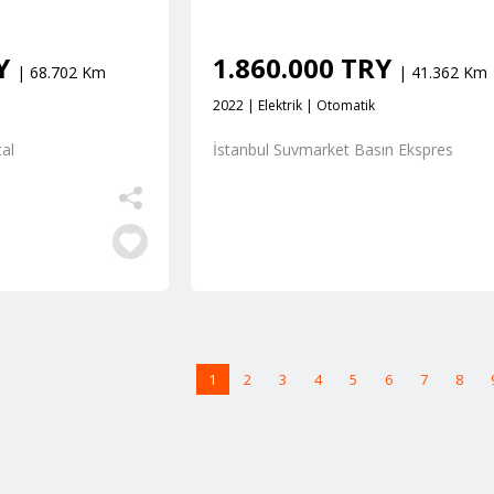
RY
1.860.000 TRY
| 68.702 Km
| 41.362 Km
2022 | Elektrik | Otomatik
al
İstanbul Suvmarket Basın Ekspres
1
2
3
4
5
6
7
8