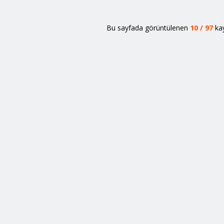
Bu sayfada görüntülenen
10
/
97
kay
İletişim
Şubelerimiz