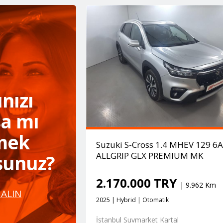
nızı
a mı
mek
Suzuki S-Cross 1.4 MHEV 129 6
ALLGRIP GLX PREMIUM MK
rsunuz?
2.170.000 TRY
| 9.962 Km
 ALIN
2025 | Hybrid | Otomatik
İstanbul Suvmarket Kartal