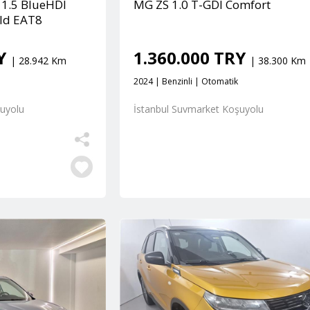
 1.5 BlueHDI
MG ZS 1.0 T-GDI Comfort
old EAT8
RY
1.360.000 TRY
| 28.942 Km
| 38.300 Km
2024 | Benzinli | Otomatik
şuyolu
İstanbul Suvmarket Koşuyolu