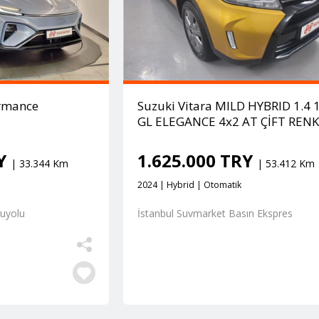
rmance
Suzuki Vitara MILD HYBRID 1.4 
GL ELEGANCE 4x2 AT ÇİFT REN
RY
1.625.000 TRY
| 33.344 Km
| 53.412 Km
2024 | Hybrid | Otomatik
şuyolu
İstanbul Suvmarket Basın Ekspres