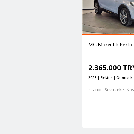
Suvmarket Koşuyolu
Çöl grisi
Suvmarket İzmir
Füme
Gray
MG Marvel R Perfo
Gri
Gri (mat)
2.365.000 T
Gri/siyah
2023 | Elektrik | Otomatik
İstanbul Suvmarket Ko
Gri-mavi
Gümüş
Kahverengi
Kırmızı