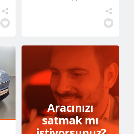
Aracınızı
satmak mı
istiyorsunuz?