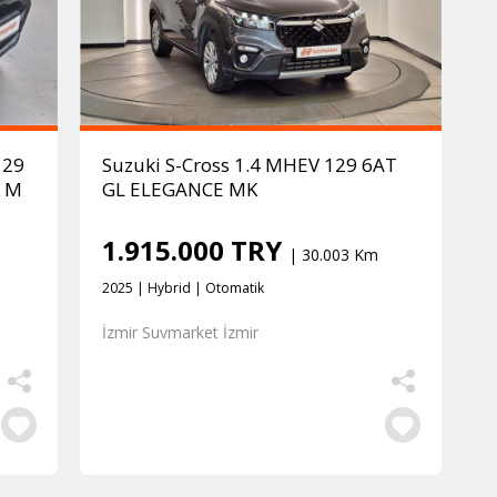
129
Suzuki S-Cross 1.4 MHEV 129 6AT
K M
GL ELEGANCE MK
1.915.000 TRY
| 30.003 Km
2025 | Hybrid | Otomatik
İzmir Suvmarket İzmir