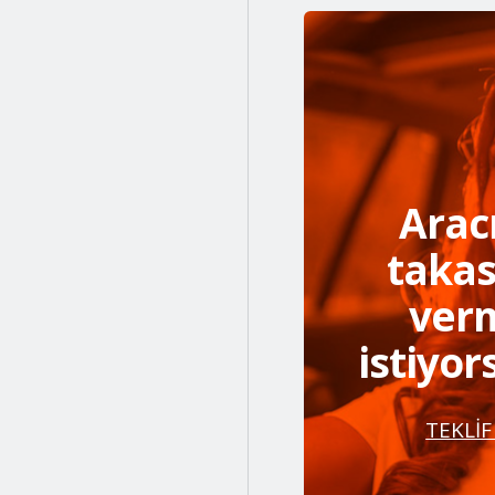
Kırmızı/sıyah
Koyu kırmızı
Koyu mavi
Krem
Aracı
Kum beyazı
takas
Mavi
ver
Mavi (mat lacivert)
istiyo
Mavi siyah
TEKLİF
Mavisiyah
Mor