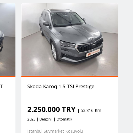
AT
Skoda Karoq 1.5 TSI Prestige
2.250.000 TRY
| 53.816 Km
2023 | Benzinli | Otomatik
İstanbul Suvmarket Koşuyolu