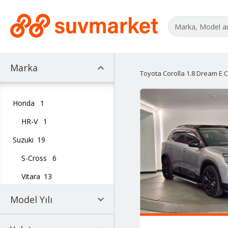
Marka
Toyota Corolla 1.8 Dream E Cv
Honda
1
HR-V
1
Suzuki
19
S-Cross
6
Vitara
13
Model Yılı