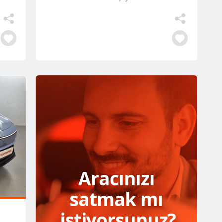
Aracınızı
satmak mı
istiyorsunuz?