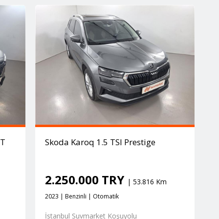
AT
Skoda Karoq 1.5 TSI Prestige
2.250.000 TRY
| 53.816 Km
2023 | Benzinli | Otomatik
İstanbul Suvmarket Koşuyolu