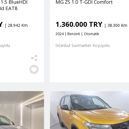
 1.5 BlueHDI
MG ZS 1.0 T-GDI Comfort
old EAT8
RY
1.360.000 TRY
| 28.942 Km
| 38.300 Km
2024 | Benzinli | Otomatik
şuyolu
İstanbul Suvmarket Koşuyolu