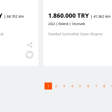
RY
1.860.000 TRY
| 68.702 Km
| 41.362 Km
2022 | Elektrik | Otomatik
al
İstanbul Suvmarket Basın Ekspres
1
2
3
4
5
6
7
8