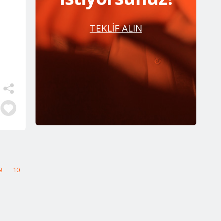
TEKLİF ALIN
9
10