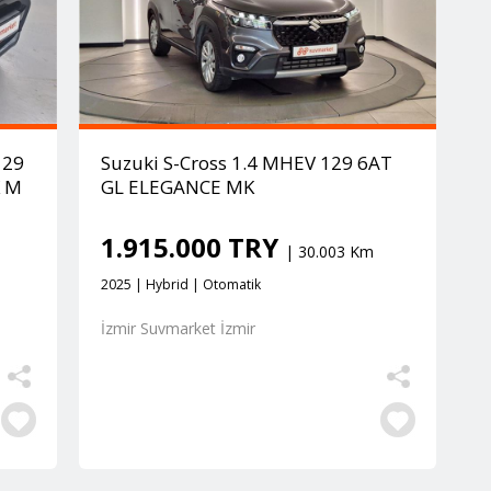
129
Suzuki S-Cross 1.4 MHEV 129 6AT
K M
GL ELEGANCE MK
1.915.000 TRY
| 30.003 Km
2025 | Hybrid | Otomatik
İzmir Suvmarket İzmir