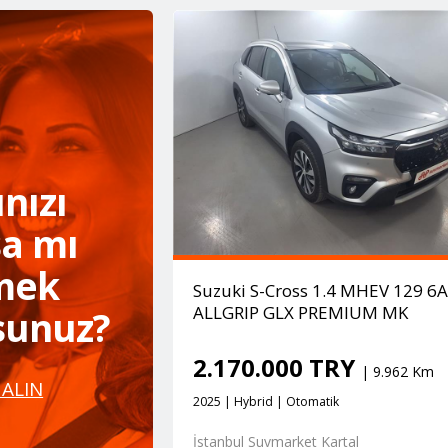
nızı
a mı
mek
Suzuki S-Cross 1.4 MHEV 129 6
ALLGRIP GLX PREMIUM MK
rsunuz?
2.170.000 TRY
| 9.962 Km
 ALIN
2025 | Hybrid | Otomatik
İstanbul Suvmarket Kartal