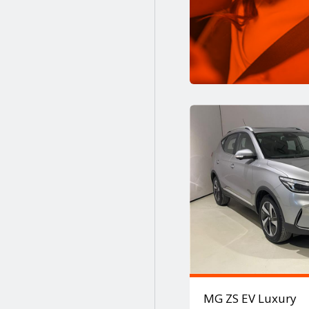
Sarı
Sarı (günes)/sıyah (kozmık)
Siyah
Siyah gri
Turuncu
Turuncu-siyah
Yeşil
MG ZS EV Luxury