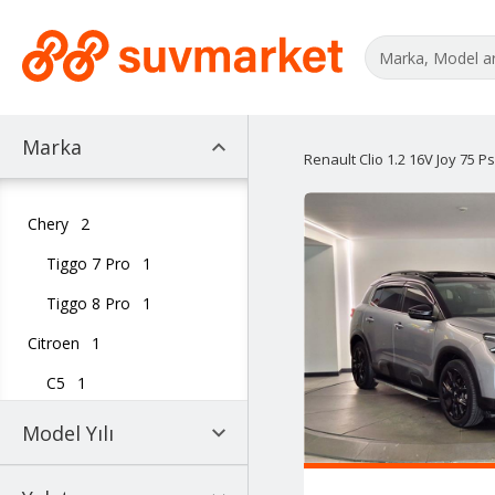
Marka
Renault Clio 1.2 16V Joy 75 Ps
Chery
2
Tiggo 7 Pro
1
Tiggo 8 Pro
1
Citroen
1
C5
1
Dacia
2
Model Yılı
Duster
1