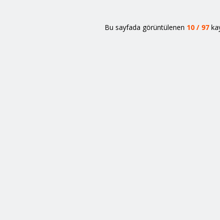
Bu sayfada görüntülenen
10
/
97
kay
İletişim
Şubelerimiz