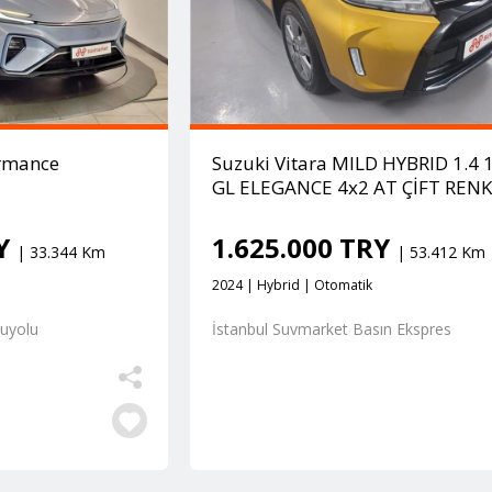
rmance
Suzuki Vitara MILD HYBRID 1.4 
GL ELEGANCE 4x2 AT ÇİFT REN
RY
1.625.000 TRY
| 33.344 Km
| 53.412 Km
2024 | Hybrid | Otomatik
şuyolu
İstanbul Suvmarket Basın Ekspres