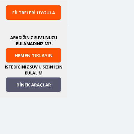
FİLTRELERİ UYGULA
ARADIĞINIZ SUV'UNUZU
BULAMADINIZ MI?
HEMEN TIKLAYIN
İSTEDİĞİNİZ SUV'U SİZİN İÇİN
BULALIM
BİNEK ARAÇLAR
Al
Sat
Neden Suvmarket?