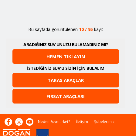
Bu sayfada görüntülenen
10
/
95
kayıt
ARADIĞINIZ SUV'UNUZU BULAMADINIZ MI?
HEMEN TIKLAYIN
İSTEDİĞİNİZ SUV'U SİZİN İÇİN BULALIM
TAKAS ARAÇLAR
FIRSAT ARAÇLARI
Neden Suvmarket?
İletişim
Şubelerimiz