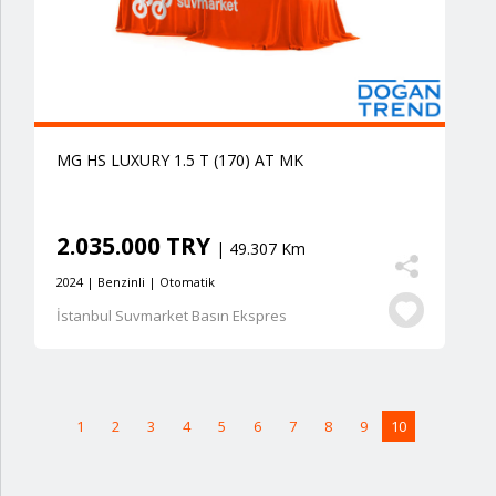
MG HS LUXURY 1.5 T (170) AT MK
2.035.000 TRY
| 49.307 Km
2024 | Benzinli | Otomatik
İstanbul Suvmarket Basın Ekspres
1
2
3
4
5
6
7
8
9
10