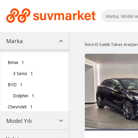
Marka
İkinci El Satılık Takas Araçlar
Bmw
1
3 Serisi
1
BYD
1
Dolphin
1
Chevrolet
1
Aveo
1
Model Yılı
Citroen
2