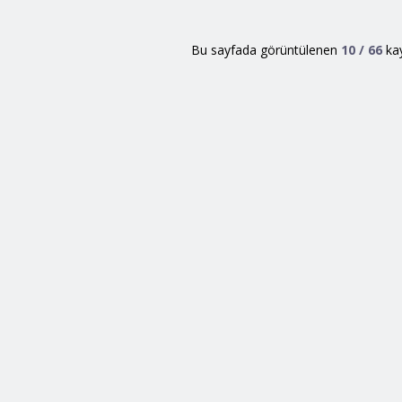
Bu sayfada görüntülenen
10
/
66
kay
İletişim
Şubelerimiz