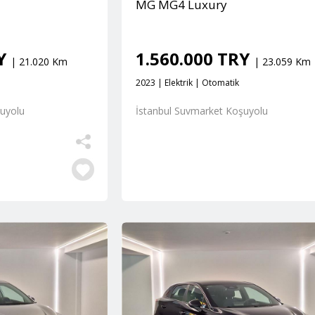
MG MG4 Luxury
RY
1.560.000 TRY
| 21.020 Km
| 23.059 Km
2023 | Elektrik | Otomatik
şuyolu
İstanbul Suvmarket Koşuyolu