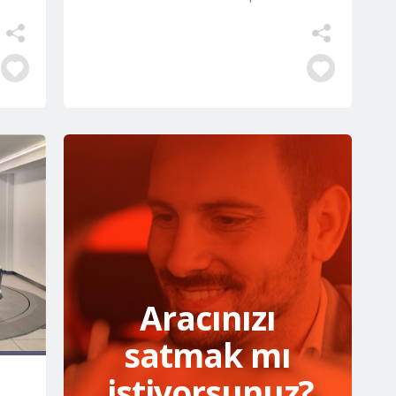
Aracınızı
satmak mı
istiyorsunuz?