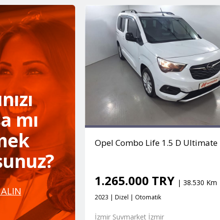
nızı
a mı
mek
Opel Combo Life 1.5 D Ultimate
rsunuz?
1.265.000 TRY
| 38.530 Km
 ALIN
2023 | Dizel | Otomatik
İzmir Suvmarket İzmir