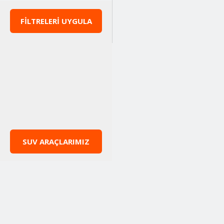
FİLTRELERİ UYGULA
SUV ARAÇLARIMIZ
Al
Sat
Neden Suvmarket?