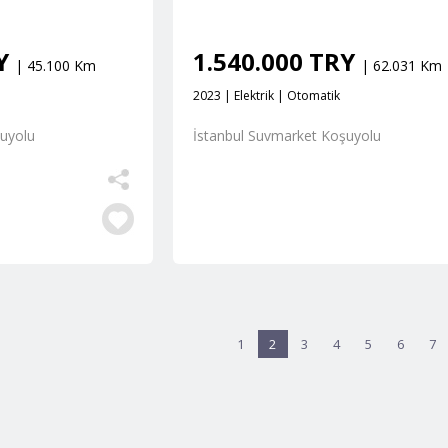
RY
1.540.000 TRY
| 45.100 Km
| 62.031 Km
2023 | Elektrik | Otomatik
şuyolu
İstanbul Suvmarket Koşuyolu
1
2
3
4
5
6
7