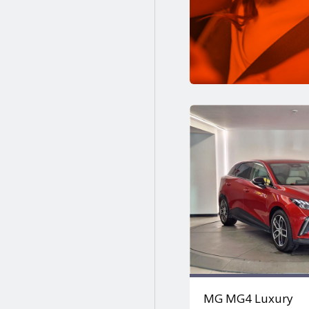
Sarı
Sarı (günes)/sıyah (kozmık)
Siyah
Siyah gri
Turuncu
Turuncu-siyah
Yeşil
MG MG4 Luxury