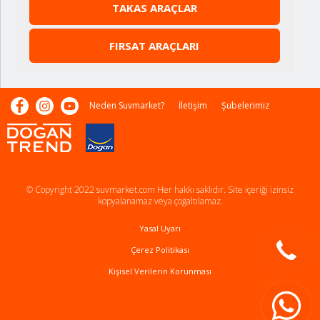
TAKAS ARAÇLAR
FIRSAT ARAÇLARI
Neden Suvmarket?
İletişim
Şubelerimiz
© Copyright 2022 suvmarket.com Her hakkı saklıdır. Site içeriği izinsiz
kopyalanamaz veya çoğaltılamaz.
Yasal Uyarı
Çerez Politikası
Kişisel Verilerin Korunması