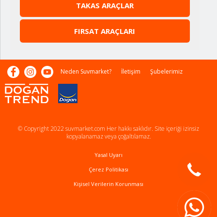
TAKAS ARAÇLAR
FIRSAT ARAÇLARI
Neden Suvmarket?
İletişim
Şubelerimiz
© Copyright 2022 suvmarket.com Her hakkı saklıdır. Site içeriği izinsiz
kopyalanamaz veya çoğaltılamaz.
Yasal Uyarı
Çerez Politikası
Kişisel Verilerin Korunması