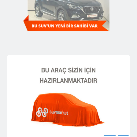
Diğer SUV'ları Keşfedin