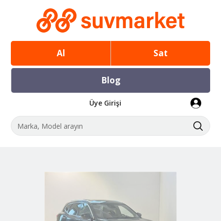
Al
Sat
Blog
Üye Girişi