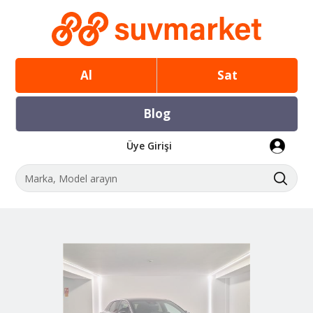
Al
Sat
Blog
Üye Girişi