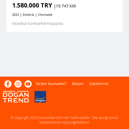
1.580.000 TRY
|19.747 KM
2023 | Elektrik | Otomatik
İstanbul Suvmarket Koşuyolu
Neden Suvmarket?
İletişim
Şubelerimiz
© Copyright 2022 suvmarket.com Her hakkı saklıdır. Site içeriği izinsiz
kopyalanamaz veya çoğaltılamaz.