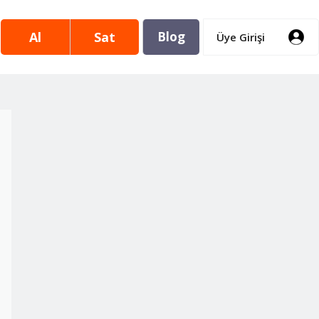
Al
Sat
Blog
Üye Girişi