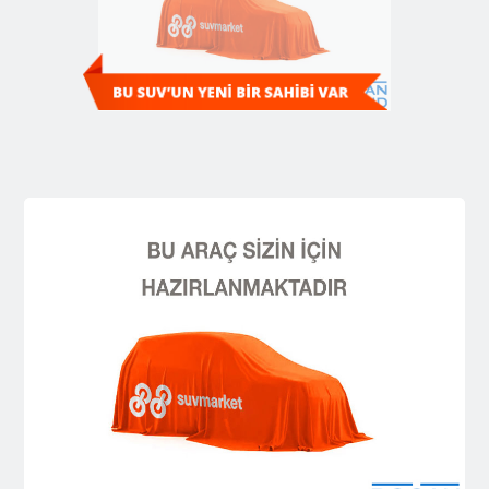
Diğer SUV'ları Keşfedin