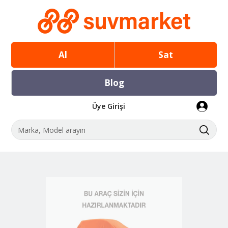
Al
Sat
Blog
Üye Girişi