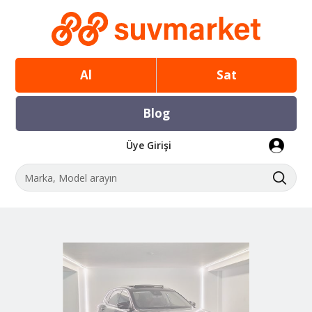
Al
Sat
Blog
Üye Girişi