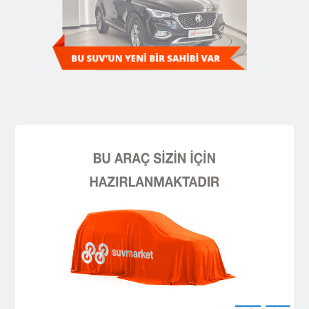
Diğer SUV'ları Keşfedin