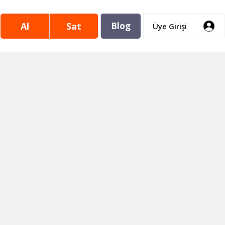
Al
Sat
Blog
Üye Girişi