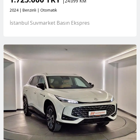
|24.099 KM
2024 | Benzinli | Otomatik
İstanbul Suvmarket Basın Ekspres