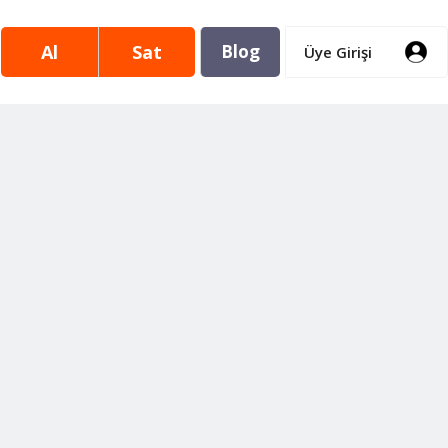
Al
Sat
Blog
Üye Girişi