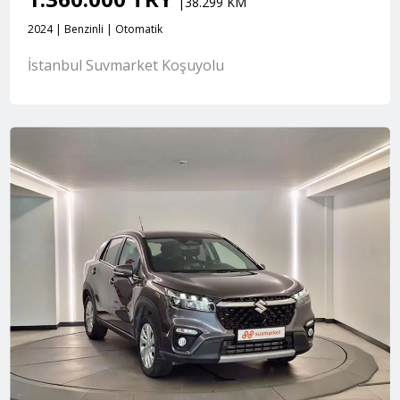
|38.299 KM
2024 | Benzinli | Otomatik
İstanbul Suvmarket Koşuyolu