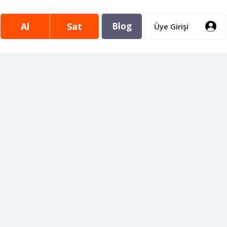
Al
Sat
Blog
Üye Girişi