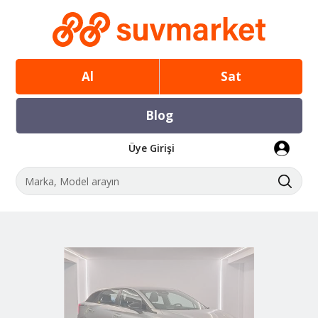
Al
Sat
Blog
Üye Girişi