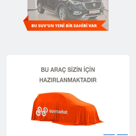
Diğer SUV'ları Keşfedin