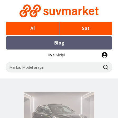
Al
Sat
Blog
Üye Girişi