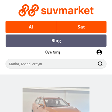
Al
Sat
Blog
Üye Girişi