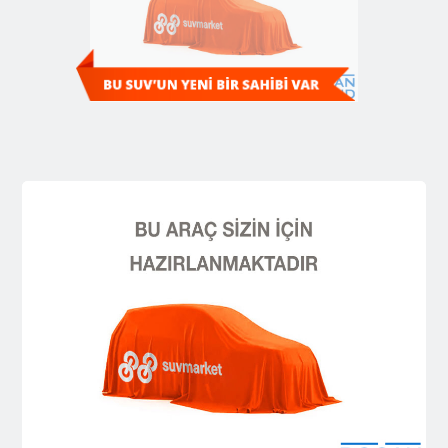
Diğer SUV'ları Keşfedin