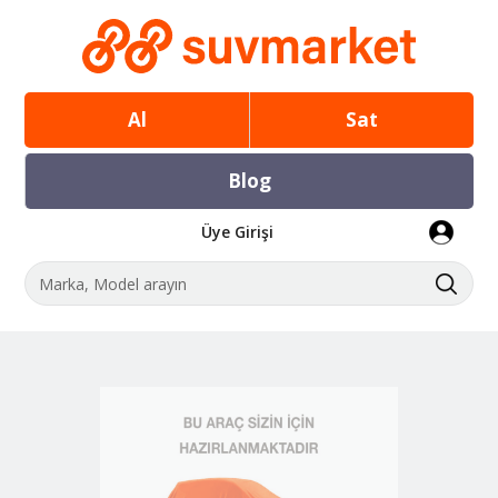
Al
Sat
Blog
Üye Girişi