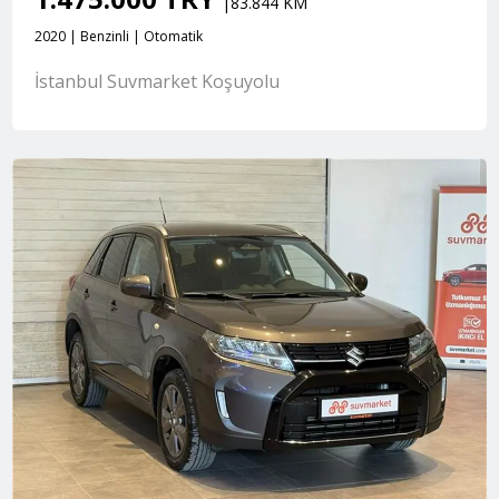
|83.844 KM
2020 | Benzinli | Otomatik
İstanbul Suvmarket Koşuyolu