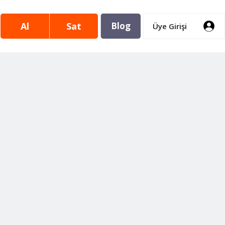
Al
Sat
Blog
Üye Girişi