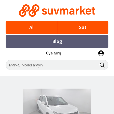
Al
Sat
Blog
Üye Girişi