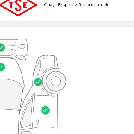
Onaylı Ekspertiz Raporu‘nu indir.