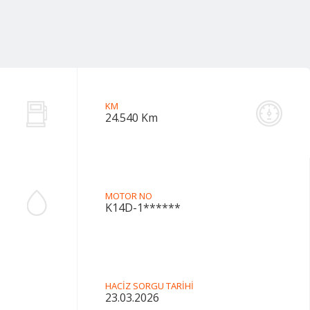
KM
24.540 Km
MOTOR NO
K14D-1******
HACİZ SORGU TARİHİ
23.03.2026