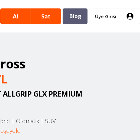
Al
Sat
Blog
Üye Girişi
Cross
L
T ALLGRIP GLX PREMIUM
brid
|
Otomatik
|
SUV
Koşuyolu