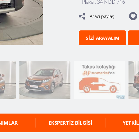
Plaka : 34 NDD 716
Aracı paylaş
SİZİ ARAYALIM
NIMLAR
EKSPERTİZ BİLGİSİ
YETKİL