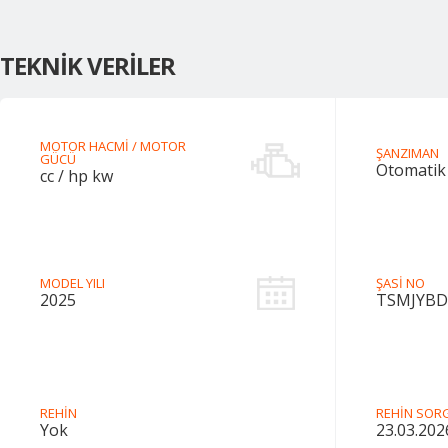
TEKNİK VERİLER
MOTOR HACMİ / MOTOR
ŞANZIMAN
GÜCÜ
Otomatik
cc /
hp kw
MODEL YILI
ŞASİ NO
2025
TSMJYBD
REHİN
REHİN SORG
Yok
23.03.202