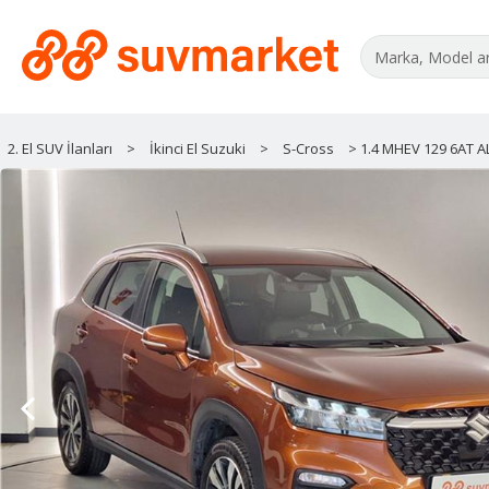
2. El SUV İlanları
>
İkinci El Suzuki
>
S-Cross
> 1.4 MHEV 129 6AT 