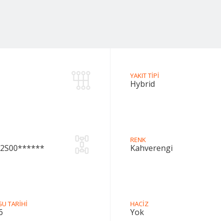
YAKIT TİPİ
Hybrid
RENK
2S00******
Kahverengi
U TARİHİ
HACİZ
6
Yok