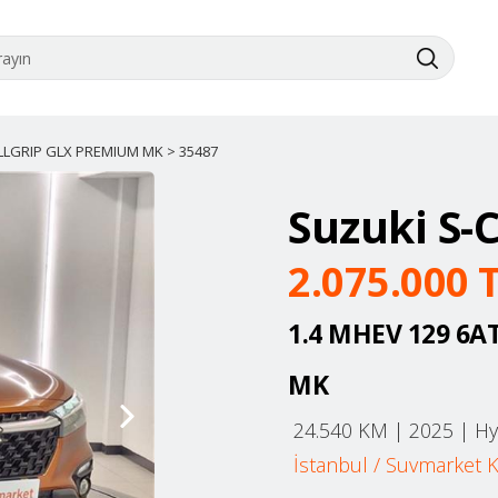
ALLGRIP GLX PREMIUM MK > 35487
Suzuki
S-
2.075.000
T
1.4 MHEV 129 6A
MK
24.540
KM |
2025
|
Hy
İstanbul
/
Suvmarket 