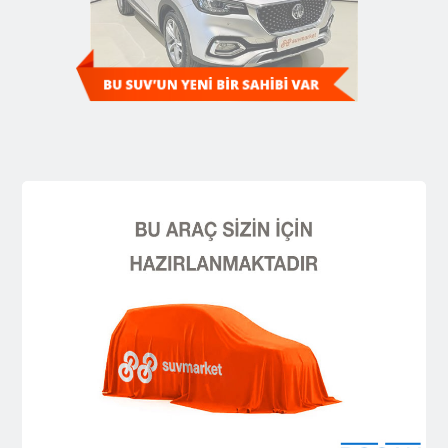
Diğer SUV'ları Keşfedin