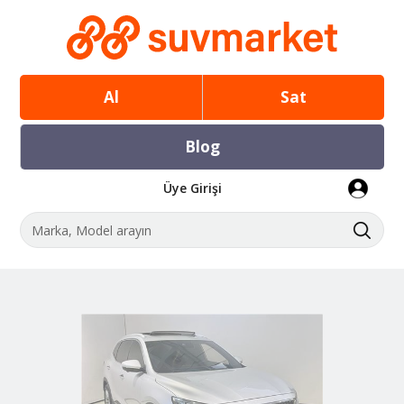
Al
Sat
Blog
Üye Girişi